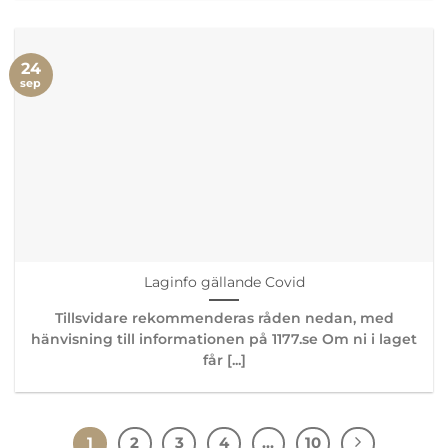
24
sep
Laginfo gällande Covid
Tillsvidare rekommenderas råden nedan, med
hänvisning till informationen på 1177.se Om ni i laget
får [...]
1
2
3
4
…
10