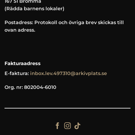
167 51 Bromma
(Rädda barnens lokaler)
Postadress: Protokoll och övriga brev skickas till
ovan adress.
Fakturaadress
E-faktura:
inbox.lev.497310@arkivplats.se
Org. nr: 802004-6010