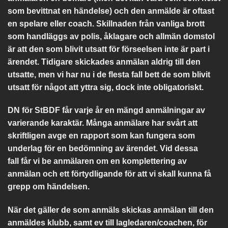
som bevittnat en händelse) och den anmälde är oftast
en spelare eller coach. Skillnaden från vanliga brott
som handläggs av polis, åklagare och allmän domstol
är att den som blivit utsatt för förseelsen inte är part i
ärendet. Tidigare skickades anmälan aldrig till den
utsatte, men vi har nu i de flesta fall bett de som blivit
utsatt för något att yttra sig, dock inte obligatoriskt.
DN för StBDF får varje år en mängd anmälningar av
varierande karaktär. Många anmälare har svårt att
skriftligen avge en rapport som kan fungera som
underlag för en bedömning av ärendet. Vid dessa
fall får vi be anmälaren om en komplettering av
anmälan och ett förtydligande för att vi skall kunna få
grepp om händelsen.
När det gäller de som anmäls skickas anmälan till den
anmäldes klubb, samt ev till lagledaren/coachen, för