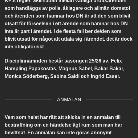
RF:s regler. Skillnaden mellan vanliga brottsärenden
som handläggs av polis, åklagare och allmän domstol
och ärenden som hamnar hos DN är att den som blivit
utsatt för förseelsen i ett ärende som hamnar hos DN
inte är part i ärendet. I de flesta fall ber de/den som
blivit utsatt för något att uttala sig i ärendet, det är dock
inte obligatoriskt.
Disciplinnämnden består säsongen 25/26 av:
Felix
Hampling Papakostas, Magnus Sabel, Bakar Bakar,
Monica Söderberg, Sabina Saidi och Ingrid Esser.
ANMÄLAN
Vem som helst har rätt att skicka in en anmälan till
bestraffning om en händelse ägt rum som man har
bevittnat. En anmälan kan inte göras anonymt.