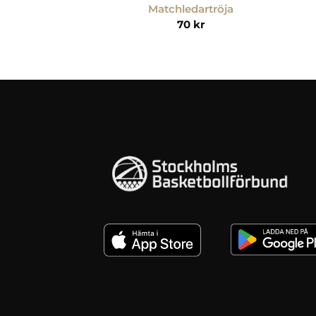
Matchledartröja
70
kr