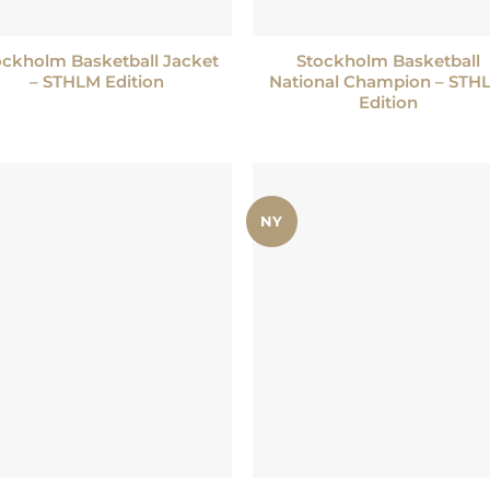
+
ockholm Basketball Jacket
Stockholm Basketball
– STHLM Edition
National Champion – STH
Edition
NY
Lägg till i
Lägg till
önskelistan
önskelis
+