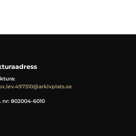
kturaadress
ktura:
ox.lev.497310@arkivplats.se
. nr: 802004-6010