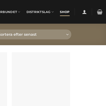
ÖRBUNDET
DISTRIKTSLAG
SHOP
 i
Lägg till i
tan
önskelistan