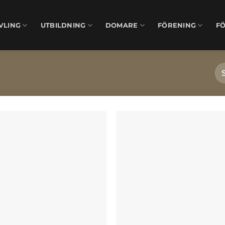
VLING
UTBILDNING
DOMARE
FÖRENING
F
Lägg till i
Lägg till
önskelistan
önskelis