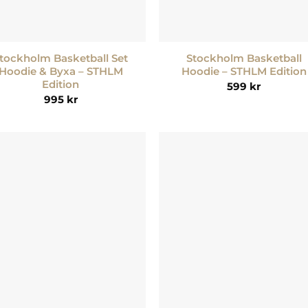
+
tockholm Basketball Set
Stockholm Basketball
Hoodie & Byxa – STHLM
Hoodie – STHLM Edition
Edition
599
kr
995
kr
Lägg till i
Lägg till
önskelistan
önskelis