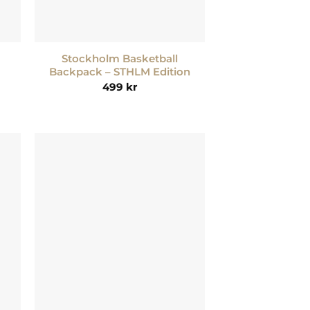
+
Stockholm Basketball
Backpack – STHLM Edition
499
kr
 i
Lägg till i
tan
önskelistan