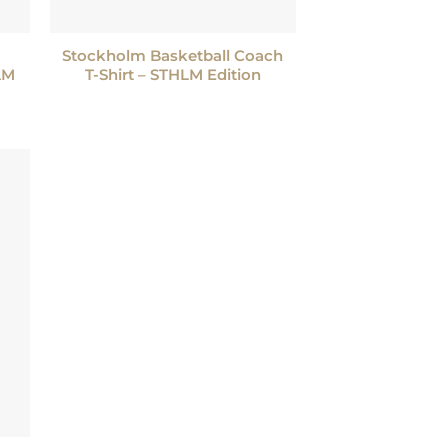
+
Stockholm Basketball Coach
LM
T-Shirt – STHLM Edition
 i
tan