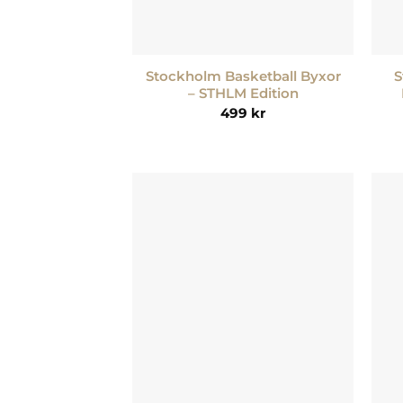
+
+
Stockholm Basketball Byxor
S
– STHLM Edition
499
kr
Lägg till i
önskelistan