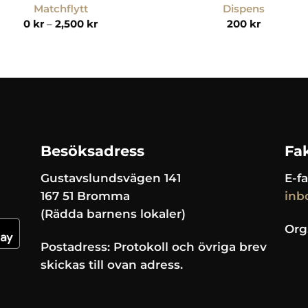
Matchflytt
Dispens
Prisintervall:
0
kr
–
2,500
kr
200
kr
0 kr
till
2,500 kr
Besöksadress
Fa
Gustavslundsvägen 141
E-fa
167 51 Bromma
inb
(Rädda barnens lokaler)
Org
Postadress: Protokoll och övriga brev
skickas till ovan adress.