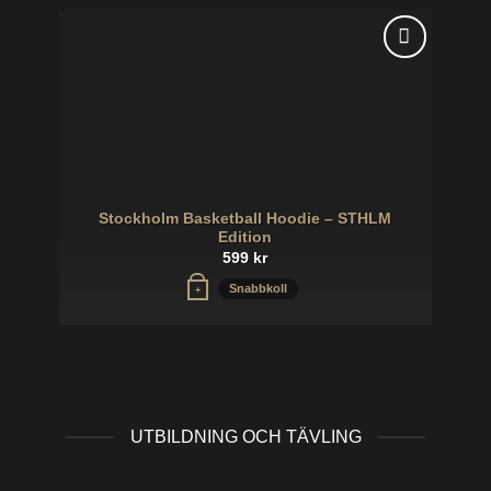
har
flera
varianter.
Lägg till i
De
önskelistan
olika
alternativen
kan
väljas
på
Stockholm Basketball Hoodie – STHLM
produktsidan
Edition
599
kr
Den
Snabbkoll
+
här
produkten
har
flera
varianter.
De
UTBILDNING OCH TÄVLING
olika
alternativen