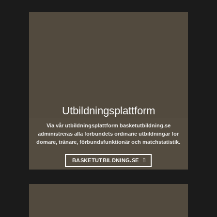
kan
väljas
på
produktsidan
Utbildningsplattform
Via vår utbildningsplattform basketutbildning.se
administreras alla förbundets ordinarie utbildningar för
domare, tränare, förbundsfunktionär och matchstatistik.
BASKETUTBILDNING.SE