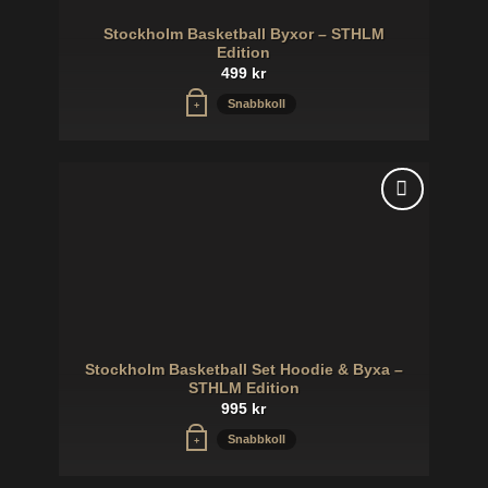
Stockholm Basketball Byxor – STHLM
Edition
499
kr
Den
Snabbkoll
+
här
produkten
har
flera
varianter.
Lägg till i
De
önskelistan
olika
alternativen
kan
väljas
på
Stockholm Basketball Set Hoodie & Byxa –
produktsidan
STHLM Edition
995
kr
Den
Snabbkoll
+
här
produkten