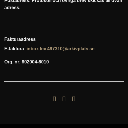
Postadress: Protokoll och övriga brev skickas till ovan
adress.
Fakturaadress
E-faktura:
inbox.lev.497310@arkivplats.se
Org. nr: 802004-6010