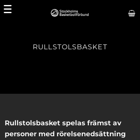
Skip
to
content
RULLSTOLSBASKET
Rullstolsbasket spelas främst av
personer med rörelsenedsättning