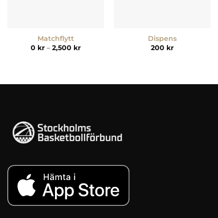
Matchflytt
Dispens
Prisintervall:
0
kr
–
2,500
kr
200
kr
0 kr
till
2,500 kr