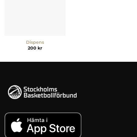
Dispens
200
kr