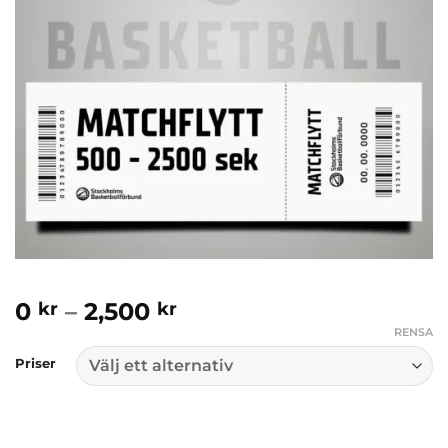
Prisintervall:
0
–
2,500
kr
kr
0 kr
RENSA
till
Priser
2,500 kr