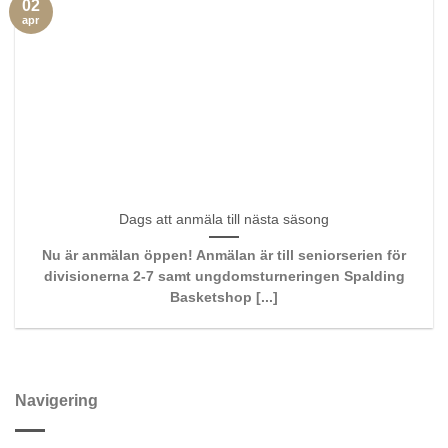
02
apr
Dags att anmäla till nästa säsong
Nu är anmälan öppen! Anmälan är till seniorserien för
divisionerna 2-7 samt ungdomsturneringen Spalding
Basketshop [...]
Navigering