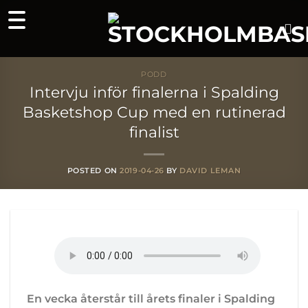
Skip
to
content
PODD
Intervju inför finalerna i Spalding
Basketshop Cup med en rutinerad
finalist
POSTED ON
2019-04-26
BY
DAVID LEMAN
En vecka återstår till årets finaler i Spalding