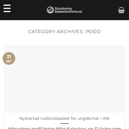
Skip
to
content
CATEGORY ARCHIVES:
PODD
21
apr
Nystartad rullstolsbasket för ungdomar i AIK
Månadens profil heter Niko Kalpakas, en 12-åring som