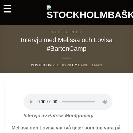
Skip
to
content
NYHETER
,
PODD
Intervju med Melissa och Lovisa
#BartonCamp
POSTED ON
2019-08-20
BY
DAVID LEMAN
Intervju av Patrick Montgomery
Melissa och Lovisa var två tjejer som tog vara på