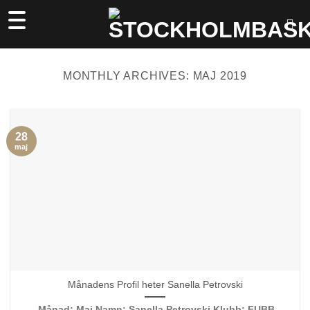
Skip
to
content
MONTHLY ARCHIVES:
MAJ 2019
28
maj
Månadens Profil heter Sanella Petrovski
Månad: Maj Namn: Sanella Petrovski Klubb: FUBB