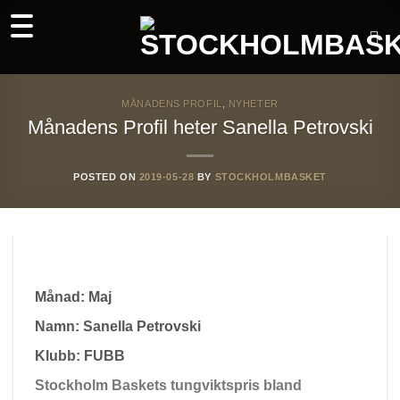
Skip
to
content
MÅNADENS PROFIL
,
NYHETER
Månadens Profil heter Sanella Petrovski
POSTED ON
2019-05-28
BY
STOCKHOLMBASKET
Månad: Maj
Namn: Sanella Petrovski
Klubb: FUBB
Stockholm Baskets tungviktspris bland