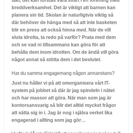
takt, det kan förstås vara svårt i en förening med
breddverksamhet. Det är viktigt att barnen kan
planera sin tid. Skolan är naturligtvis viktig så
där behöver de hänga med så att inte basketen
blir en press att också hinna med. När de vill
sluta idrotta, ta redo på varför? Prata med dem
och se vad ni tillsammans kan göra för att
behålla dem inom idrotten. Om de ändå vill göra
något annat så stötta dem i det beslutet.
Har du samma engagemang någon annanstans?
Just nu håller vi på att omorganisera vårt IT-
system på jobbet så där är jag spindeln i nätet
och har massor att göra. När man som jag är
kontorsansvarig så blir det alltid mycket frågor
att sätta sig in i. Jag är nog i själva verket lika
engagerad i allting som jag gör…