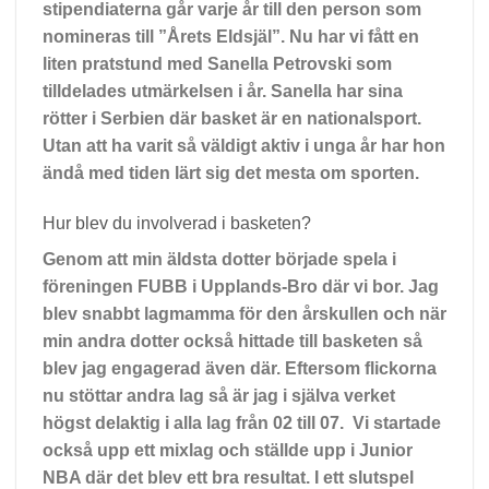
stipendiaterna går varje år till den person som
nomineras till ”Årets Eldsjäl”. Nu har vi fått en
liten pratstund med Sanella Petrovski som
tilldelades utmärkelsen i år. Sanella har sina
rötter i Serbien där basket är en nationalsport.
Utan att ha varit så väldigt aktiv i unga år har hon
ändå med tiden lärt sig det mesta om sporten.
Hur blev du involverad i basketen?
Genom att min äldsta dotter började spela i
föreningen FUBB i Upplands-Bro där vi bor. Jag
blev snabbt lagmamma för den årskullen och när
min andra dotter också hittade till basketen så
blev jag engagerad även där. Eftersom flickorna
nu stöttar andra lag så är jag i själva verket
högst delaktig i alla lag från 02 till 07. Vi startade
också upp ett mixlag och ställde upp i Junior
NBA där det blev ett bra resultat. I ett slutspel