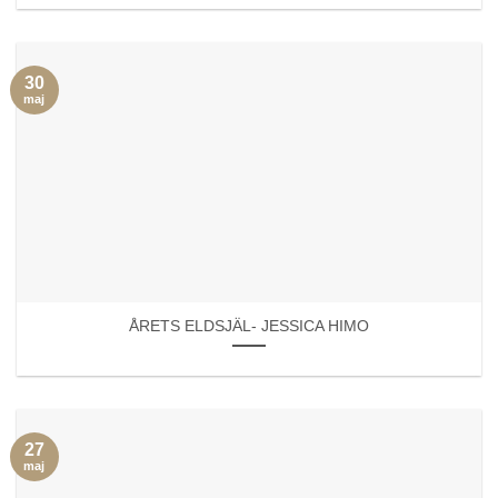
30
maj
ÅRETS ELDSJÄL- JESSICA HIMO
27
maj