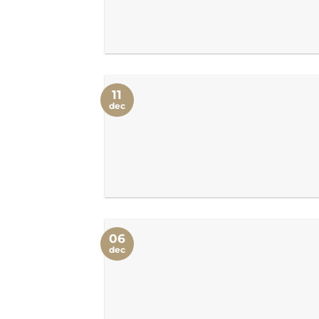
11
dec
06
dec