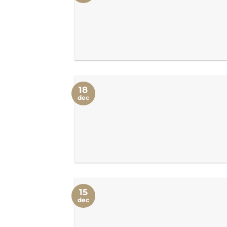
18
dec
15
dec