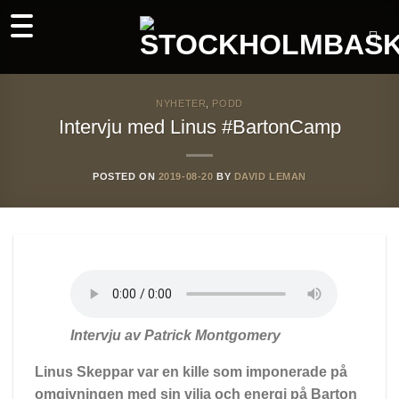
Skip
to
content
NYHETER
,
PODD
Intervju med Linus #BartonCamp
POSTED ON
2019-08-20
BY
DAVID LEMAN
Intervju av Patrick Montgomery
Linus Skeppar var en kille som imponerade på
omgivningen med sin vilja och energi på Barton