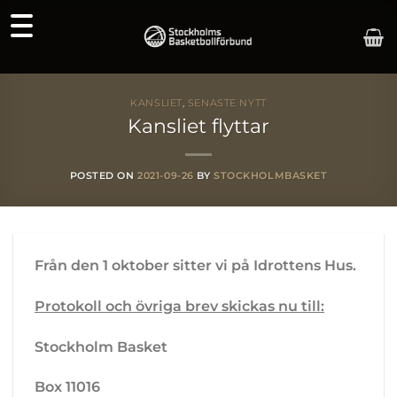
Skip
to
content
KANSLIET
,
SENASTE NYTT
Kansliet flyttar
POSTED ON
2021-09-26
BY
STOCKHOLMBASKET
Från den 1 oktober sitter vi på Idrottens Hus.
Protokoll och övriga brev skickas nu till:
Stockholm Basket
Box 11016