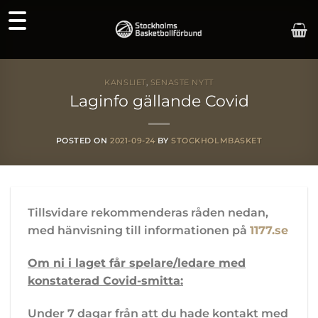
Skip
to
content
KANSLIET
,
SENASTE NYTT
Laginfo gällande Covid
POSTED ON
2021-09-24
BY
STOCKHOLMBASKET
Tillsvidare rekommenderas råden nedan,
med hänvisning till informationen på
1177.se
Om ni i laget får spelare/ledare med
konstaterad Covid-smitta:
Under 7 dagar från att du hade kontakt med