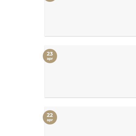
23
apr
22
apr