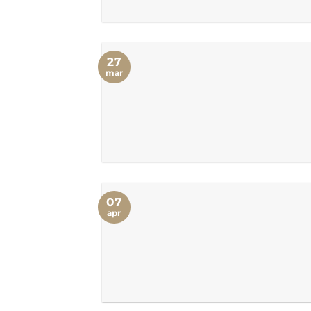
27
mar
07
apr