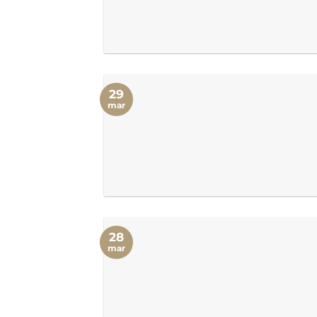
29
mar
28
mar