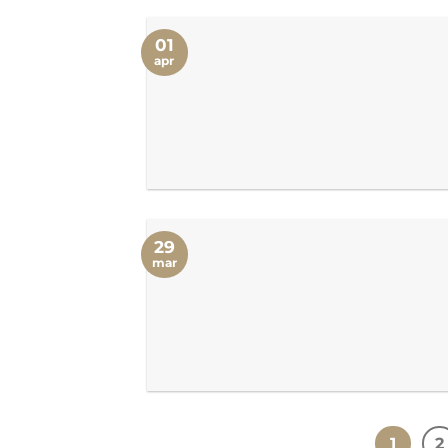
01
apr
29
mar
1
2