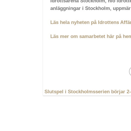
Idrottsarena Stockholm, nio idrot
anläggningar i Stockholm, uppmärk
Läs hela nyheten på Idrottens Affä
Läs mer om samarbetet här på he
Slutspel i Stockholmsserien börjar 2-