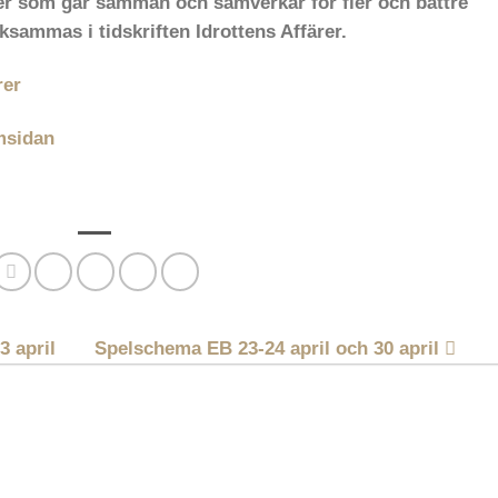
ter som går samman och samverkar för fler och bättre
sammas i tidskriften Idrottens Affärer.
rer
msidan
3 april
Spelschema EB 23-24 april och 30 april