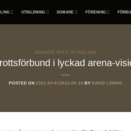
LING
UTBILDNING
DOMARE
FÖRENING
FÖRBU
SENASTE NYTT
,
STYRELSEN
rottsförbund i lyckad arena-vis
POSTED ON
2022-04-01
2022-05-19
BY
DAVID LEMAN