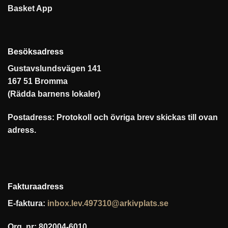
Besöksadress
Gustavslundsvägen 141
167 51 Bromma
(Rädda barnens lokaler)
Postadress: Protokoll och övriga brev skickas till ovan
adress.
Fakturaadress
E-faktura:
inbox.lev.497310@arkivplats.se
Org. nr: 802004-6010