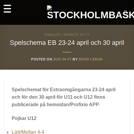
Skip
to
content
KANSLIET
,
SENASTE NYTT
Spelschema EB 23-24 april och 30 april
POSTED ON
2022-04-07
BY
DAVID LEMAN
Spelschemat för Extraomgångarna 23-24 april
och för den 30 april för U11 och U12 finns
publicerade på hemsidan/Profixio APP.
Pojkar U12
Lätt/Mellan 4-4