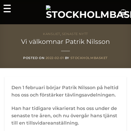
Skip
to
content
KANSLIET
,
SENASTE NYTT
Vi välkomnar Patrik Nilsson
POSTED ON
2022-02-01
BY
STOCKHOLMBASKET
Den 1 februari börjar Patrik Nilsson på heltid
hos oss och förstärker tävlingsavdelningen.
Han har tidigare vikarierat hos oss under de
senaste tre åren, och nu övergår hans tjänst
till en tillsvidareanställning.