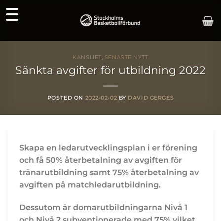
Skip
to
content
KANSLIET
,
SENASTE NYTT
Sänkta avgifter för utbildning 2022
POSTED ON
2022-02-02
BY
DAVID GERGES
Skapa en ledarutvecklingsplan i er förening
och få 50% återbetalning av avgiften för
tränarutbildning samt 75% återbetalning av
avgiften på matchledarutbildning.
Dessutom är domarutbildningarna Nivå 1
och Nivå 2 subventionerade med 75% vilket