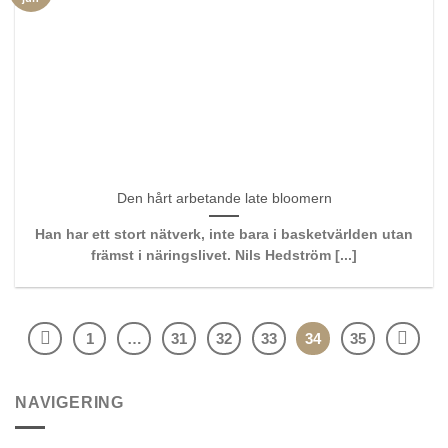
Den hårt arbetande late bloomern
Han har ett stort nätverk, inte bara i basketvärlden utan
främst i näringslivet. Nils Hedström [...]
1
…
31
32
33
34
35
NAVIGERING