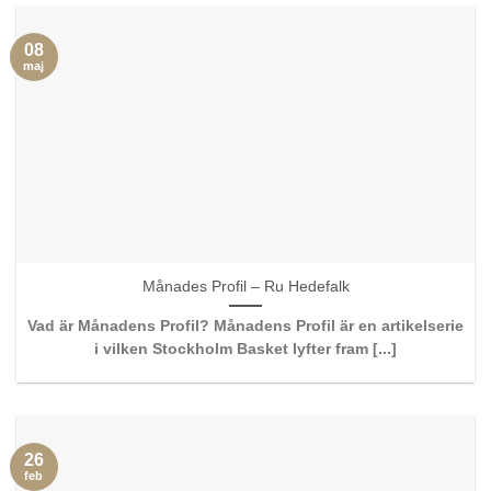
08
maj
Månades Profil – Ru Hedefalk
Vad är Månadens Profil? Månadens Profil är en artikelserie
i vilken Stockholm Basket lyfter fram [...]
26
feb