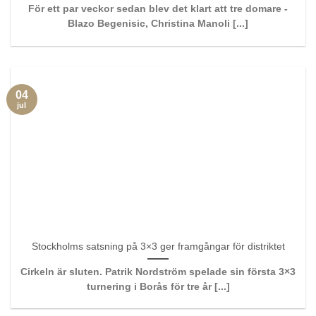
För ett par veckor sedan blev det klart att tre domare -
Blazo Begenisic, Christina Manoli [...]
04
jul
Stockholms satsning på 3×3 ger framgångar för distriktet
Cirkeln är sluten. Patrik Nordström spelade sin första 3×3
turnering i Borås för tre år [...]