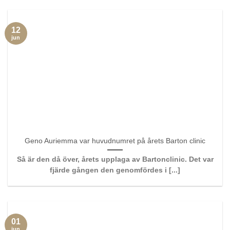
12
jun
Geno Auriemma var huvudnumret på årets Barton clinic
Så är den då över, årets upplaga av Bartonclinic. Det var
fjärde gången den genomfördes i [...]
01
jun