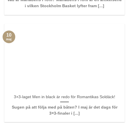
i vilken Stockholm Basket lyfter fram [...]
10
maj
3×3-laget Men in black är redo för Romantikas Soldäck!
Sugen på att följa med på båten? I maj är det dags för
3×3-finaler i [...]