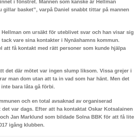
s-linnet i fönstret. Mannen som kanske är Hellman
u gillar basket”, varpå Daniel snabbt tittar på mannen
r Hellman om ursäkt för uteblivet svar och han visar sig
l
tack vare
sina kontakter i Nynäshamns kommun.
el att få kontakt med rätt personer som kunde hjälpa
t det där mötet var ingen slump liksom. Vissa grejer i
erar man dom utan att ta in vad som har hänt. Men det
inte bara låta gå förbi.
ommunen och en total avsaknad av organiserad
 det var dags. Efter att ha kontaktat
Oskar Kotsalainen
ch Jan Marklund som bildade Solna BBK för att få lite
2017 igång klubben.