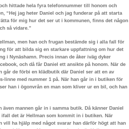
e och hittade hela fyra telefonnummer till honom och
n, “Hej jag heter Daniel och jag funderar på att starta
ätta för mig hur det ser ut i kommunen, finns det någon
ch så vidare.”
Hellman, men han och frugan bestämde sig i alla fall för
ng för att bilda sig en starkare uppfattning om hur det
ning i Nynäshamn. Precis innan de åker iväg dyker
ebook, och då får Daniel ett ansikte på honom. När de
år de förbi en klädbutik där Daniel ser att en av
s-linne med nummer 1 på. När han går in i butiken för
er han i ögonvrån en man som kliver ur en bil, och han
 och även mannen går in i samma butik. Då känner Daniel
 ifall det är Hellman som kommit in i butiken. När
n vill ha hjälp med något svarar han därför högt att han