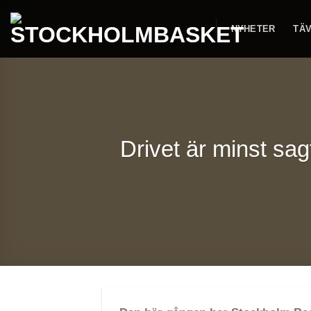
Skip
to
NYHETER
TÄV
content
Drivet är minst sa