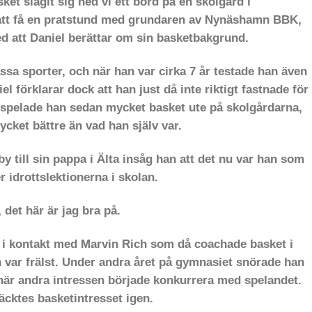
t slagit sig ned vi ett bord på en skolgård i
att få en pratstund med grundaren av
Nynäshamn BBK,
ed att Daniel berättar om sin basketbakgrund.
ssa sporter, och när han var cirka 7 år testade han även
el förklarar dock att han
just då inte riktigt fastnade för
spelade han sedan mycket basket ute på skolgårdarna,
cket bättre än vad han själv var.
y till sin pappa i Älta insåg han att det nu var han som
 idrottslektionerna i skolan.
, det här är jag bra på.
t i kontakt med Marvin Rich som då coachade basket i
n var frälst. Under andra året på gymnasiet snörade han
 när andra intressen började konkurrera med spelandet.
äcktes basketintresset igen.