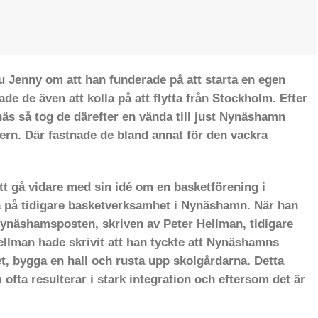
ru Jenny om att han funderade på att starta en egen
e de även att kolla på att flytta från Stockholm. Efter
näs så tog de därefter
en vända till just Nynäshamn
rn. Där fastnade de bland annat för
den
vackra
tt gå vidare med sin idé om en basketförening i
 på tidigare basketverksamhet i Nynäshamn. När han
Nynäshamsposten, skriven av Peter Hellman, tidigare
ellman hade skrivit att han tyckte att Nynäshamns
 bygga en hall och rusta upp skolgårdarna. Detta
m ofta resulterar i stark integration och eftersom det är