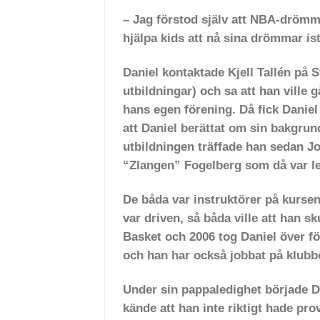
– Jag förstod själv att NBA-drömma
hjälpa kids att nå sina drömmar istä
Daniel kontaktade Kjell Tallén på 
utbildningar) och sa att han ville 
hans egen förening. Då fick Daniel 
att Daniel berättat om sin bakgrun
utbildningen träffade han sedan 
“Zlangen” Fogelberg
som då var l
De båda var instruktörer på kursen
var
driven, så båda ville att han sk
Basket och 2006 tog Daniel över f
och han har också jobbat på klubbe
Under sin pappaledighet började D
kände att han inte riktigt hade pr