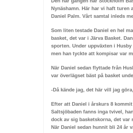
Den här gången har Stockholm Baske
Nynäshamn. Här har vi haft turen 
Daniel Palm. Vårt samtal inleds m
Som liten testade Daniel en hel ma
basket,
det var
i Järva Basket.
Dani
sporten. Under uppväxten i Husby 
men han tyckte
att kompisar var my
När Daniel sedan flyttade från Husb
var överlägset bäst på basket under
-Då kände jag, det här vill jag göra
Efter att Daniel i årskurs 8 kommi
Saltsjöbaden fanns inga tvivel, ha
dock av sig basketskorna, det var
När Daniel sedan hunnit bli 24 år v