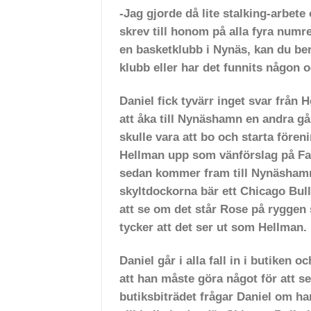
-Jag gjorde då lite stalking-arbet
skrev till honom på alla fyra numre
en basketklubb i Nynäs, kan du ber
klubb eller har det funnits någon o
Daniel fick tyvärr inget svar från 
att åka till Nynäshamn en andra gå
skulle vara att bo och starta före
Hellman upp som vänförslag på Fac
sedan kommer fram till Nynäshamn g
skyltdockorna bär ett Chicago Bull
att se om det står
Rose
på ryggen s
tycker att det ser ut som Hellman.
Daniel går i alla fall in i butiken
att han måste göra något för att se
butiksbiträdet frågar Daniel om ha