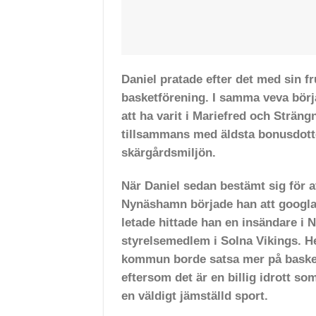
Daniel pratade efter det med sin f
basketförening. I samma veva börjad
att ha varit i Mariefred och Sträng
tillsammans med äldsta bonusdotte
skärgårdsmiljön.
När Daniel sedan bestämt sig för a
Nynäshamn började han att googla
letade hittade han en insändare i 
styrelsemedlem i Solna Vikings. H
kommun borde satsa mer på basket,
eftersom det är en billig idrott so
en väldigt jämställd sport.