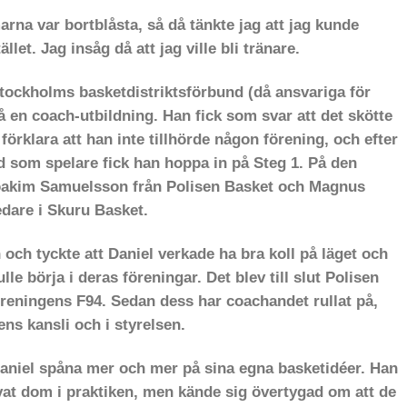
rna var bortblåsta, så då tänkte jag att jag kunde
llet. Jag insåg då att jag ville bli tränare.
Stockholms basketdistriktsförbund (då ansvariga för
gå en coach-utbildning. Han fick som svar att det skötte
förklara att han inte tillhörde någon förening, och efter
d som spelare fick han hoppa in på Steg 1. På den
Joakim Samuelsson från Polisen Basket och Magnus
edare i Skuru Basket.
 och tyckte att Daniel verkade ha bra koll på läget och
ulle börja i deras föreningar. Det blev till slut Polisen
öreningens F94. Sedan dess har coachandet rullat på,
ns kansli och i styrelsen.
aniel spåna mer och mer på sina egna basketidéer. Han
ovat dom i praktiken, men kände sig övertygad om att de