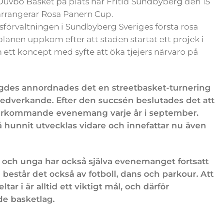
 Duvbo Basket på plats när Fritid Sundbyberg den 15
 arrangerar Rosa Panern Cup.
dsförvaltningen i Sundbyberg Sveriges första rosa
planen uppkom efter att staden startat ett projek i
am ett koncept med syfte att öka tjejers närvaro på
gdes annordnades det en streetbasket-turnering
edverkande. Efter den succsén beslutades det att
 återkommande evenemang varje år i september.
 hunnit utvecklas vidare och innefattar nu även
och unga har också själva evenemanget fortsatt
g består det också av fotboll, dans och parkour. Att
tar i är alltid ett viktigt mål, och därför
e basketlag.