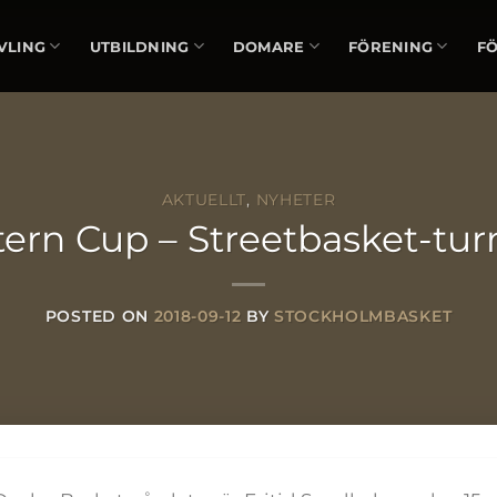
VLING
UTBILDNING
DOMARE
FÖRENING
F
AKTUELLT
,
NYHETER
ern Cup – Streetbasket-tur
POSTED ON
2018-09-12
BY
STOCKHOLMBASKET