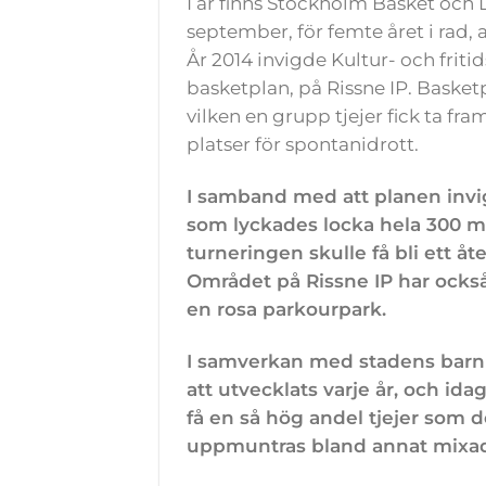
I år finns Stockholm Basket och
september, för femte året i rad,
År 2014 invigde Kultur- och friti
basketplan, på Rissne IP. Basket
vilken en grupp tjejer fick ta fr
platser för spontanidrott.
I samband med att planen invi
som lyckades locka hela 300 m
turneringen skulle få bli ett
Området på Rissne IP har också
en rosa parkourpark.
I samverkan med stadens barn 
att utvecklats varje år, och ida
få en så hög andel tjejer som del
uppmuntras bland annat mixad