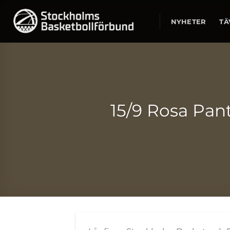
Skip
to
NYHETER
TÄ
content
15/9 Rosa Pant