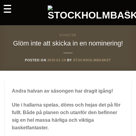
Skip
to
content
NYHETER
Glöm inte att skicka in en nominering!
POSTED ON
2019-01-18
BY
STOCKHOLMBASKET
Andra halvan av säsongen har dragit igång!
Ute i hallarna spelas, döms och hejas det på för
fullt. Både på planen och utanför den befinner
sig en hel massa härliga och viktiga
basketfantaster.