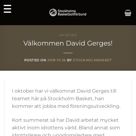
Skip
to
content
NYHETER
Välkommen David Gerges!
POSTED ON
2018-10-26
BY
STOCKHOLMBASKET
I oktober har vi välkomnat David Gerges till
teamet här på Stockholm Basket, han
kommer att jobba med föreningsutveckling.
Kort summerat så har David arbetat mycket
aktivt inom idrottens värld. Bland annat som
idrottslärare och ungdomsledare med