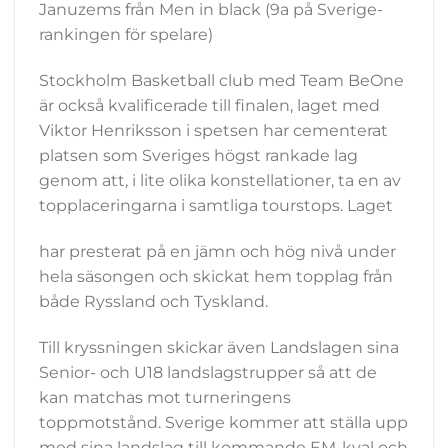
Januzems från Men in black (9a på Sverige-
rankingen för spelare)
Stockholm Basketball club med Team BeOne
är också kvalificerade till finalen, laget med
Viktor Henriksson i spetsen har cementerat
platsen som Sveriges högst rankade lag
genom att, i lite olika konstellationer, ta en av
topplaceringarna i samtliga tourstops. Laget
har presterat på en jämn och hög nivå under
hela säsongen och skickat hem topplag från
både Ryssland och Tyskland.
Till kryssningen skickar även Landslagen sina
Senior- och U18 landslagstrupper så att de
kan matchas mot turneringens
toppmotstånd. Sverige kommer att ställa upp
med sina landslag till kommande EM-kval och