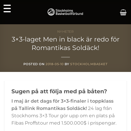
Skip
to
content
NYHETER
3×3-laget Men in black är redo för
Romantikas Soldäck!
POSTED ON
2018-05-10
BY
STOCKHOLMBASKET
Sugen på att följa med på båten?
I maj är det dags för 3×3-finaler i toppklass
på Tallink Romantikas Soldäck!
24 lag från
Stockhoms 3×3 Tour gör upp om en plats på
Fibas Proffstour med 1.500.000$ i prispengar.