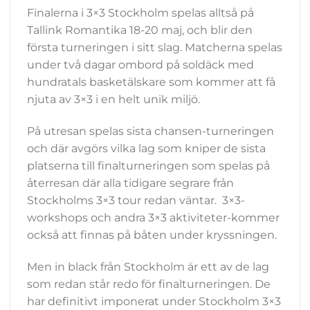
Finalerna i 3×3 Stockholm spelas alltså på
Tallink Romantika 18-20 maj, och blir den
första turneringen i sitt slag. Matcherna spelas
under två dagar ombord på soldäck med
hundratals basketälskare som kommer att få
njuta av 3×3 i en helt unik miljö.
På utresan spelas sista chansen-turneringen
och där avgörs vilka lag som kniper de sista
platserna till finalturneringen som spelas på
återresan där alla tidigare segrare från
Stockholms 3×3 tour redan väntar. 3×3-
workshops och andra 3×3 aktiviteter-kommer
också att finnas på båten under kryssningen.
Men in black från Stockholm är ett av de lag
som redan står redo för finalturneringen. De
har definitivt imponerat under Stockholm 3×3