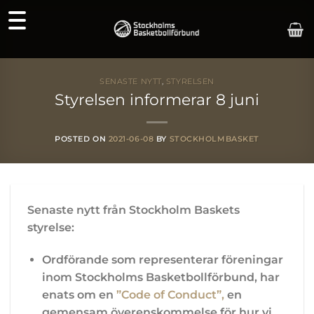
Skip
to
content
SENASTE NYTT
,
STYRELSEN
Styrelsen informerar 8 juni
POSTED ON
2021-06-08
BY
STOCKHOLMBASKET
Senaste nytt från Stockholm Baskets
styrelse:
Ordförande som representerar föreningar
inom Stockholms Basketbollförbund, har
enats om en
”Code of Conduct”,
en
gemensam överenskommelse för hur vi