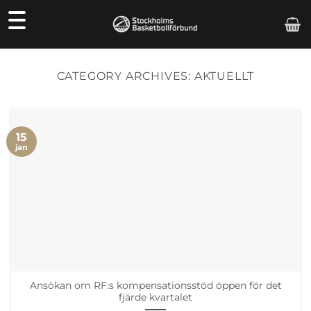
Skip
to
content
CATEGORY ARCHIVES:
AKTUELLT
15
jan
Ansökan om RF:s kompensationsstöd öppen för det
fjärde kvartalet