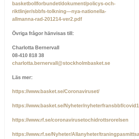
basketbollforbundet/dokument/policys-och-
riktlinjer/sbbfs-tolkning—nya-nationella-
allmanna-rad-201214-ver2.pdf
Övriga frågor hänvisas till:
Charlotta Bernervall
08-410 818 38
charlotta.bernervall@stockholmbasket.se
Läs mer:
https://www.basket.se/Coronaviruset/
https://www.basket.se/Nyheter/nyheterfransbbf/covi
https://www.rf.se/coronavirusetochidrottsrorelsen
https://www.rf.se/Nyheter/Allanyheter/traningpasmittsake