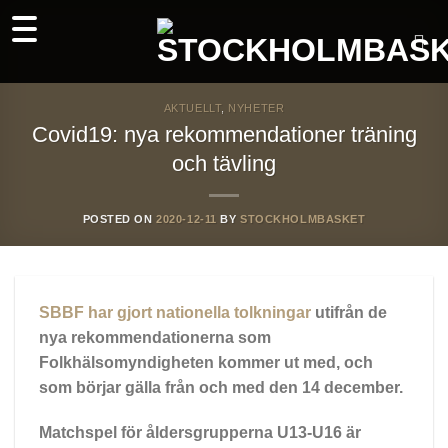
Skip
to
content
AKTUELLT
,
NYHETER
Covid19: nya rekommendationer träning
och tävling
POSTED ON
2020-12-11
BY
STOCKHOLMBASKET
SBBF har gjort nationella tolkningar
utifrån de
nya rekommendationerna som
Folkhälsomyndigheten kommer ut med, och
som börjar gälla från och med den 14 december.
Matchspel för
åldersgrupperna U13-U16 är