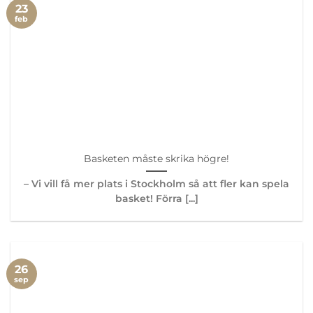
23
feb
Basketen måste skrika högre!
– Vi vill få mer plats i Stockholm så att fler kan spela
basket! Förra [...]
26
sep