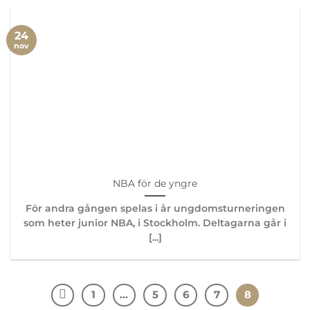
24
nov
NBA för de yngre
För andra gången spelas i år ungdomsturneringen
som heter junior NBA, i Stockholm. Deltagarna går i
[...]
1
…
5
6
7
8