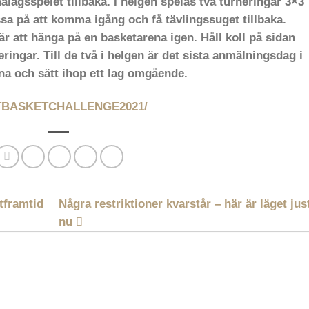
lagsspelet tillbaka. I helgen spelas två turneringar 3×3
a på att komma igång och få tävlingssuget tillbaka.
är att hänga på en basketarena igen. Håll koll på sidan
ingar. Till de två i helgen är det sista anmälningsdag i
a och sätt ihop ett lag omgående.
EETBASKETCHALLENGE2021/
tframtid
Några restriktioner kvarstår – här är läget jus
nu