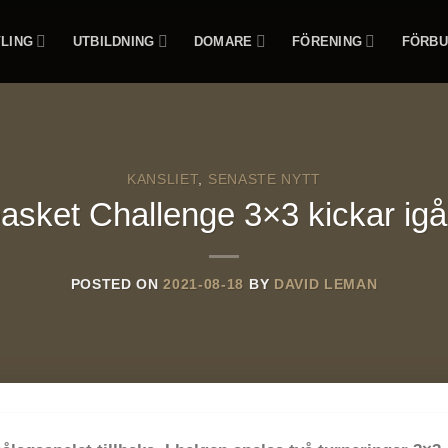
LING
UTBILDNING
DOMARE
FÖRENING
FÖRBU
KANSLIET
,
SENASTE NYTT
basket Challenge 3×3 kickar igå
POSTED ON
2021-08-18
BY
DAVID LEMAN