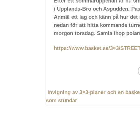
Efter ett sommaruppehåll är nu små
i Upplands-Bro och Aspudden. Pass
Anmäl ett lag och känn på hur det 
nedan för att hitta kommande turner
morgon torsdag. Samla ihop polarn
https://www.basket.se/3×3/STR
Invigning av 3×3-planer och en baske
som stundar