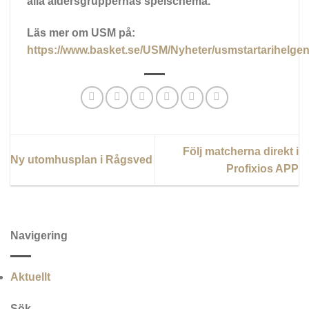
alla åldersgruppernas spelschema.
Läs mer om USM på:
https://www.basket.se/USM/Nyheter/usmstartarihelge
Följ matcherna direkt i
Ny utomhusplan i Rågsved
Profixios APP
Navigering
Aktuellt
Sök