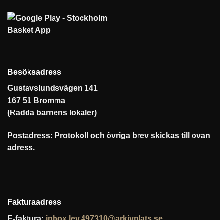
Besöksadress
Gustavslundsvägen 141
167 51 Bromma
(Rädda barnens lokaler)
Postadress: Protokoll och övriga brev skickas till ovan
adress.
Fakturaadress
E-faktura:
inbox.lev.497310@arkivplats.se