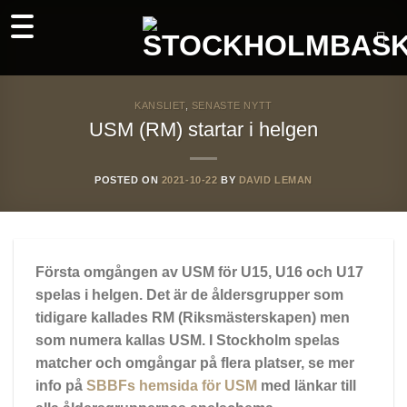
Skip
to
content
KANSLIET
,
SENASTE NYTT
USM (RM) startar i helgen
POSTED ON
2021-10-22
BY
DAVID LEMAN
Första omgången av
USM
för
U15, U16 och U17
spelas i helgen. Det är de åldersgrupper som
tidigare kallades RM (Riksmästerskapen) men
som numera kallas USM. I Stockholm spelas
matcher och omgångar på flera platser, se mer
info på
SBBFs hemsida för USM
med länkar till