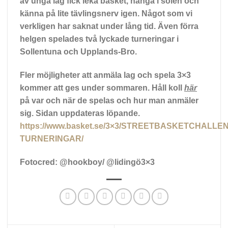
av unga lag fick leka basket, hänga i solen och
känna på lite tävlingsnerv igen. Något som vi
verkligen har saknat under lång tid. Även förra
helgen spelades två lyckade turneringar i
Sollentuna och Upplands-Bro.
Fler möjligheter att anmäla lag och spela 3×3
kommer att ges under sommaren. Håll koll
här
på var och när de spelas och hur man anmäler
sig. Sidan uppdateras löpande.
https://www.basket.se/3×3/STREETBASKETCHALLE
TURNERINGAR/
Fotocred: @hookboy/ @lidingö3×3