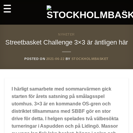
Skip
to
content
NYHETER
Streetbasket Challenge 3×3 är äntligen här
POSTED ON
2021-06-22
BY
STOCKHOLMBASKET
I härligt samarbete med sommarvärmen gick
starten för årets satsning på smålagsspel
utomhus. 3×3 är en kommande OS-gren och
distriktet tillsammans med SBBF gör en stor
drive för detta. I helgen spelades två välbesökta
turneringar i Aspudden och på Lidingö. Massor