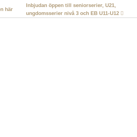
Inbjudan öppen till seniorserier, U21,
en här
ungdomsserier nivå 3 och EB U11-U12