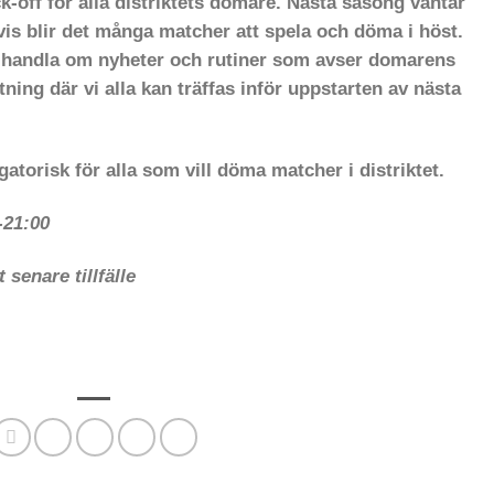
k-off för alla distriktets domare. Nästa säsong väntar
s blir det många matcher att spela och döma i höst.
 handla om nyheter och rutiner som avser domarens
ning där vi alla kan träffas inför uppstarten av nästa
gatorisk för alla som vill döma matcher i distriktet.
-21:00
senare tillfälle