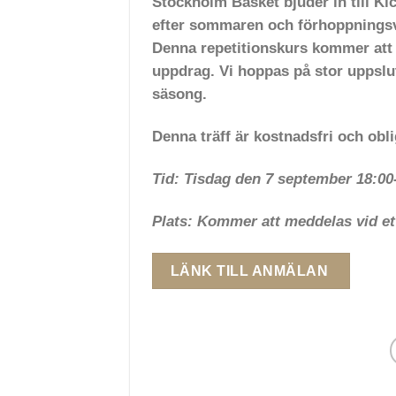
Stockholm Basket bjuder in till Kic
efter sommaren och förhoppningsvi
Denna repetitionskurs kommer att
uppdrag. Vi hoppas på stor uppslut
säsong.
Denna träff är kostnadsfri och obli
Tid: Tisdag den 7 september 18:00
Plats: Kommer att meddelas vid ett 
LÄNK TILL ANMÄLAN