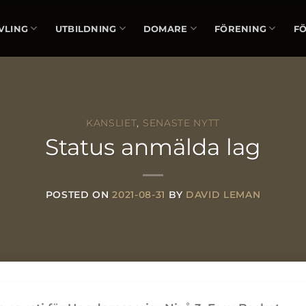
VLING
UTBILDNING
DOMARE
FÖRENING
F
KANSLIET
,
SENASTE NYTT
Status anmälda lag
POSTED ON
2021-08-31
BY
DAVID LEMAN