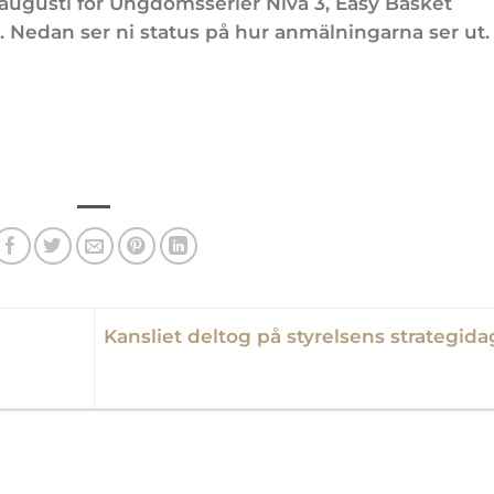
augusti för Ungdomsserier Nivå 3, Easy Basket
6. Nedan ser ni status på hur anmälningarna ser ut.
Kansliet deltog på styrelsens strategida