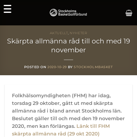
Skip
to
content
AKTUELLT
,
NYHETER
Skärpta allmänna råd till och med 19
november
POSTED ON
2020-10-29
BY
STOCKHOLMBASKET
Folkhälsomyndigheten (FHM) har idag,
torsdag 29 oktober, gått ut med skärpta
allmänna råd i bland annat Stockholms län.
Beslutet gäller till och med den 19 november
2020, men kan förlängas.
Länk till FHM
skärpta allmänna råd (29 okt 2020)