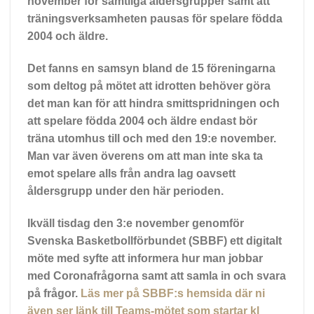
november för samtliga åldersgrupper samt att
träningsverksamheten pausas för spelare födda
2004 och äldre.
Det fanns en samsyn bland de 15 föreningarna
som deltog på mötet att idrotten behöver göra
det man kan för att hindra smittspridningen och
att spelare födda 2004 och äldre endast bör
träna utomhus till och med den 19:e november.
Man var även överens om att man inte ska ta
emot spelare alls från andra lag oavsett
åldersgrupp under den här perioden.
Ikväll tisdag den 3:e november genomför
Svenska Basketbollförbundet (SBBF) ett digitalt
möte med syfte att informera hur man jobbar
med Coronafrågorna samt att samla in och svara
på frågor.
Läs mer på SBBF:s hemsida där ni
även ser länk till Teams-mötet som startar kl