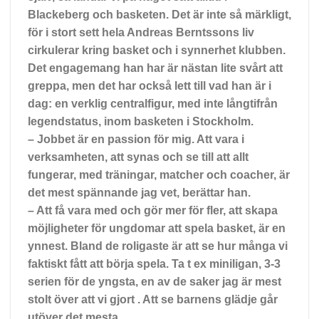
Blackeberg och basketen. Det är inte så märkligt,
för i stort sett hela Andreas Berntssons liv
cirkulerar kring basket och i synnerhet klubben.
Det engagemang han har är nästan lite svårt att
greppa, men det har också lett till vad han är i
dag: en verklig centralfigur, med inte långtifrån
legendstatus, inom basketen i Stockholm.
– Jobbet är en passion för mig. Att vara i
verksamheten, att synas och se till att allt
fungerar, med träningar, matcher och coacher, är
det mest spännande jag vet, berättar han.
– Att få vara med och gör mer för fler, att skapa
möjligheter för ungdomar att spela basket, är en
ynnest. Bland de roligaste är att se hur många vi
faktiskt fått att börja spela. Ta t ex miniligan, 3-3
serien för de yngsta, en av de saker jag är mest
stolt över att vi gjort . Att se barnens glädje går
utöver det mesta.