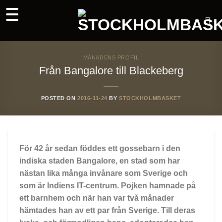
Skip
to
content
MÅNADENS PROFIL
Från Bangalore till Blackeberg
POSTED ON
2016-11-24
BY
STOCKHOLMBASKET
För 42 år sedan föddes ett gossebarn i den
indiska staden Bangalore, en stad som har
nästan lika många invånare som Sverige och
som är Indiens IT-centrum. Pojken hamnade på
ett barnhem och när han var två månader
hämtades han av ett par från Sverige. Till deras