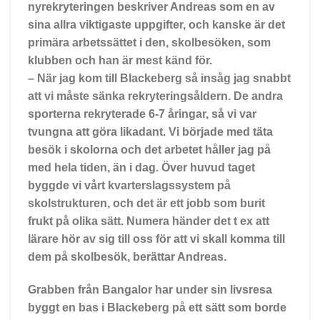
nyrekryteringen beskriver Andreas som en av
sina allra viktigaste uppgifter, och kanske är det
primära arbetssättet i den, skolbesöken, som
klubben och han är mest känd för.
– När jag kom till Blackeberg så insåg jag snabbt
att vi måste sänka rekryteringsåldern. De andra
sporterna rekryterade 6-7 åringar, så vi var
tvungna att göra likadant. Vi började med täta
besök i skolorna och det arbetet håller jag på
med hela tiden, än i dag. Över huvud taget
byggde vi vårt kvarterslagssystem på
skolstrukturen, och det är ett jobb som burit
frukt på olika sätt. Numera händer det t ex att
lärare hör av sig till oss för att vi skall komma till
dem på skolbesök, berättar Andreas.
Grabben från
Bangalor har under sin livsresa
byggt en bas i Blackeberg på ett sätt som borde