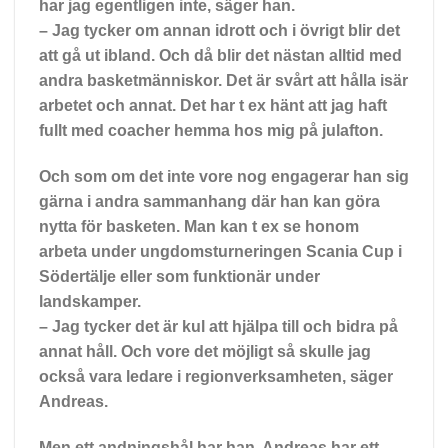
har jag egentligen inte, säger han.
– Jag tycker om annan idrott och i övrigt blir det
att gå ut ibland. Och då blir det nästan alltid med
andra basketmänniskor. Det är svårt att hålla isär
arbetet och annat. Det har t ex hänt att jag haft
fullt med coacher hemma hos mig på julafton.
Och som om det inte vore nog engagerar han sig
gärna i andra sammanhang där han kan göra
nytta för basketen. Man kan t ex se honom
arbeta under ungdomsturneringen Scania Cup i
Södertälje eller som funktionär under
landskamper.
– Jag tycker det är kul att hjälpa till och bidra på
annat håll. Och vore det möjligt så skulle jag
också vara ledare i regionverksamheten, säger
Andreas.
Men ett andningshål har han. Andreas har ett