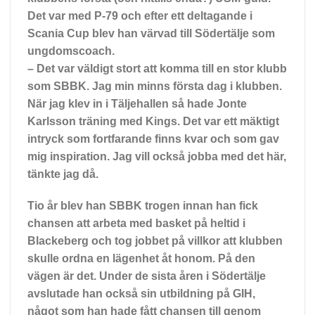
Det var med P-79 och efter ett deltagande i
Scania Cup blev han värvad till Södertälje som
ungdomscoach.
– Det var väldigt stort att komma till en stor klubb
som SBBK. Jag min minns första dag i klubben.
När jag klev in i Täljehallen så hade Jonte
Karlsson träning med Kings. Det var ett mäktigt
intryck som fortfarande finns kvar och som gav
mig inspiration. Jag vill också jobba med det här,
tänkte jag då.
Tio år blev han SBBK trogen innan han fick
chansen att arbeta med basket på heltid i
Blackeberg och tog jobbet på villkor att klubben
skulle ordna en lägenhet åt honom. På den
vägen är det. Under de sista åren i Södertälje
avslutade han också sin utbildning på GIH,
något som han hade fått chansen till genom