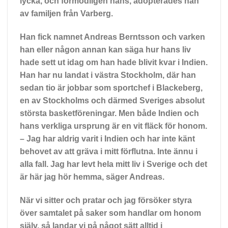
lycka, och förmodligen hans, adopterades han
av familjen från Varberg.
Han fick namnet Andreas Berntsson och varken
han eller någon annan kan säga hur hans liv
hade sett ut idag om han hade blivit kvar i Indien.
Han har nu landat i västra Stockholm, där han
sedan tio är jobbar som sportchef i Blackeberg,
en av Stockholms och därmed Sveriges absolut
största basketföreningar. Men både Indien och
hans verkliga ursprung är en vit fläck för honom.
– Jag har aldrig varit i Indien och har inte känt
behovet av att gräva i mitt förflutna. Inte ännu i
alla fall. Jag har levt hela mitt liv i Sverige och det
är här jag hör hemma, säger Andreas.
När vi sitter
och pratar och jag försöker styra
över samtalet på saker som handlar om honom
själv, så landar vi på något sätt alltid i