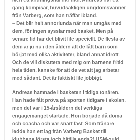
gäng kompisar, huvudsakligen ungdomsvänner
från Varberg, som han träffar ibland.
– Det blir helt annorlunda när man umgås med
dem, för ingen sysslar med basket. Men på
senare tid har det blivit lite speciellt. De flesta av
dem är ju nu i den åldern att de fått barn som
börjat med olika aktiviteter, bland annat idrott.
Och de vill diskutera med mig om barnens fritid
hela tiden, kanske för att de vet att jag arbetar
med sådant. Det är faktiskt lite jobbigt.
Andreas hamnade
i basketen i tidiga tonåren.
Han hade fått pröva på sporten tidigare i skolan,
men det var i 15-årsåldern det verkliga
engagemanget startade. Hon började då döma
och coacha och var snart fast. Som tränare
ledde han ett lag från Varberg Basket till
klubbens första (och hittills enda?) USM-guld.