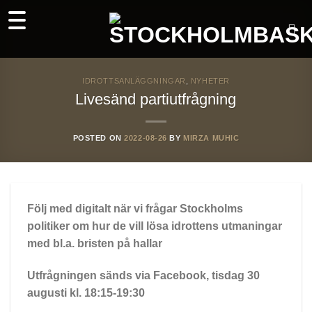
Skip
to
content
IDROTTSANLÄGGNINGAR
,
NYHETER
Livesänd partiutfrågning
POSTED ON
2022-08-26
BY
MIRZA MUHIC
Följ med digitalt när vi frågar Stockholms
politiker om hur de vill lösa idrottens utmaningar
med bl.a. bristen på hallar
Utfrågningen sänds via Facebook, tisdag 30
augusti kl. 18:15-19:30