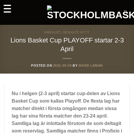
Skip
to
content
KANSLIET
,
SENASTE NYTT
Lions Basket Cup PLAYOFF startar 2-3
April
POSTED ON
2022-03-29
BY
DAVID LEMAN
Nu i helgen (2-3 april) startar cup-delen av Lions
Basket Cup som kallas Playoff. De flesta lag har
matcher direkt i första omgången medan vissa
lag har sina första matcher den 23-24 april.
Samtliga lag är inlottade förutom de som deltagit
som reservlag. Samtliga matcher finns i Profixio i