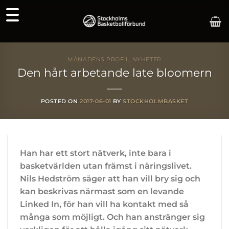
Skip
to
content
MÅNADENS PROFIL
,
NYHETER
Den hårt arbetande late bloomern
POSTED ON
2017-06-01
BY
STOCKHOLMBASKET
Han har ett stort nätverk, inte bara i
basketvärlden utan främst i näringslivet.
Nils Hedström säger att han vill bry sig och
kan beskrivas närmast som en levande
Linked In, för han vill ha kontakt med så
många som möjligt. Och han anstränger sig