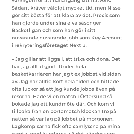
verkligen för att hålla igång sitt nätverk.
Sådant kräver väldigt mycket tid, men Nisse
gör sitt bästa för att klara av det. Precis som
han gjorde under sina elva säsonger i
Basketligan och som han gör i sitt
nuvarande nuvarande jobb som Key Account
i rekryteringsföretaget Next u.
– Jag gillar att ligga i, att trixa och dona. Det
har jag alltid gjort. Under hela
basketkarriären har jag t ex jobbat vid sidan
av. Jag har alltid kört hela tiden och hittade
ofta luckor så att jag kunde jobba även på
resorna. Hade vi en match i Östersund så
bokade jag ett kundmöte där. Och kom vi
tillbaka från en bortamatch klockan tre på
natten så var jag på jobbet på morgonen.
Lagkompisarna fick ofta samlyssna på mina
samtal med kunderna, så det kändes som