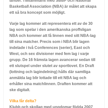
länder. Tillsammans med SBBF och National
Basketball Association (NBA) är målet att skapa
ett så bra koncept som möjligt.
Varje lag kommer att representera ett av de 30
lag som spelar i den amerikanska proffsligan
NBA och kommer att få linnen med sitt NBA-lag
till sina matcher. Precis som i NBA blir lagen
indelade i två Conferences (serier), East och
West, och sex divisioner med fem lag i varje
grupp. De 16 främsta lagen avancerar sedan till
ett slutspel under slutet av sportlovet. En Draft
(lottning och lagindelning) hålls där samtliga
anmälda lag blir lottade till ett NBA lag och
erhåller sina matchlinnen. Draften kommer att
ske digitalt.
Vilka får delta?
Klubb och skollag med
ungdomar födda 2007