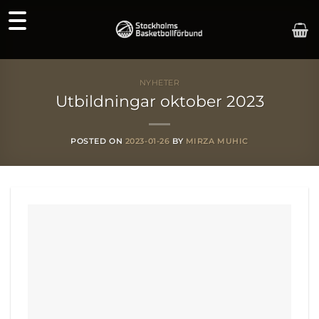
Skip
to
content
NYHETER
Utbildningar oktober 2023
POSTED ON
2023-01-26
BY
MIRZA MUHIC