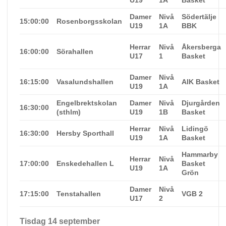
U19
1A
Basket
Damer
Nivå
Södertälje
15:00:00
Rosenborgsskolan
U19
1A
BBK
Herrar
Nivå
Åkersberga
16:00:00
Sörahallen
U17
1
Basket
Damer
Nivå
16:15:00
Vasalundshallen
AIK Basket
U19
1A
Engelbrektskolan
Damer
Nivå
Djurgården
16:30:00
(sthlm)
U19
1B
Basket
Herrar
Nivå
Lidingö
16:30:00
Hersby Sporthall
U19
1A
Basket
Hammarby
Herrar
Nivå
17:00:00
Enskedehallen L
Basket
U19
1A
Grön
Damer
Nivå
17:15:00
Tenstahallen
VGB 2
U17
2
Tisdag 14 september