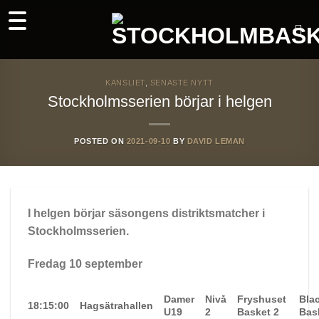
Skip
to
content
KANSLIET
,
SENASTE NYTT
Stockholmsserien börjar i helgen
POSTED ON
2021-09-10
BY
DAVID LEMAN
I helgen börjar säsongens distriktsmatcher i
Stockholmsserien.
Fredag 10 september
Damer
Nivå
Fryshuset
Bla
18:15:00
Hagsätrahallen
U19
2
Basket 2
Bas