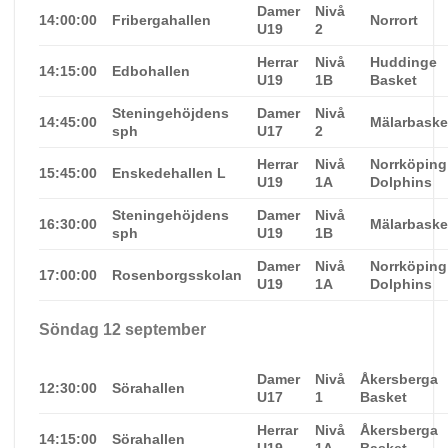
Damer
Nivå
14:00:00
Fribergahallen
Norrort
U19
2
Herrar
Nivå
Huddinge
14:15:00
Edbohallen
U19
1B
Basket
Steningehöjdens
Damer
Nivå
14:45:00
Mälarbaske
sph
U17
2
Herrar
Nivå
Norrköping
15:45:00
Enskedehallen L
U19
1A
Dolphins
Steningehöjdens
Damer
Nivå
16:30:00
Mälarbaske
sph
U19
1B
Damer
Nivå
Norrköping
17:00:00
Rosenborgsskolan
U19
1A
Dolphins
Söndag 12 september
Damer
Nivå
Åkersberga
12:30:00
Sörahallen
U17
1
Basket
Herrar
Nivå
Åkersberga
14:15:00
Sörahallen