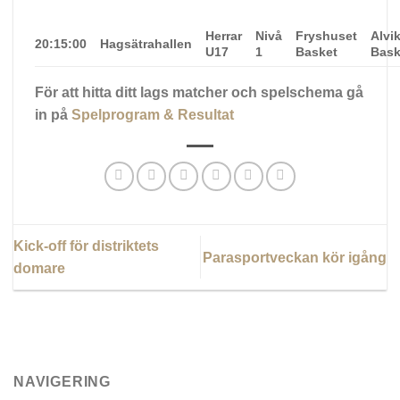
Herrar
Nivå
Fryshuset
Alvi
20:15:00
Hagsätrahallen
U17
1
Basket
Bask
För att hitta ditt lags matcher och spelschema gå
in på
Spelprogram & Resultat
Kick-off för distriktets
Parasportveckan kör igång
domare
NAVIGERING