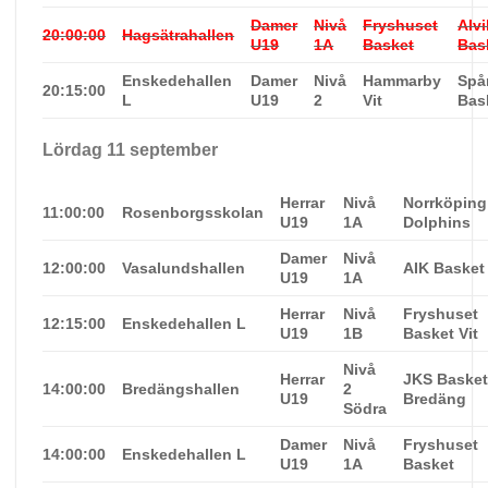
Damer
Nivå
Fryshuset
Alvi
20:00:00
Hagsätrahallen
U19
1A
Basket
Bas
Enskedehallen
Damer
Nivå
Hammarby
Spå
20:15:00
L
U19
2
Vit
Bas
Lördag 11 september
Herrar
Nivå
Norrköping
11:00:00
Rosenborgsskolan
U19
1A
Dolphins
Damer
Nivå
12:00:00
Vasalundshallen
AIK Basket
U19
1A
Herrar
Nivå
Fryshuset
12:15:00
Enskedehallen L
U19
1B
Basket Vit
Nivå
Herrar
JKS Baske
14:00:00
Bredängshallen
2
U19
Bredäng
Södra
Damer
Nivå
Fryshuset
14:00:00
Enskedehallen L
U19
1A
Basket