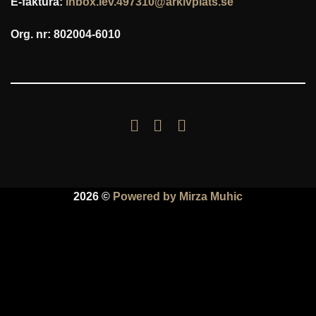
E-faktura:
inbox.lev.497310@arkivplats.se
Org. nr: 802004-6010
2026 ©
Powered by Mirza Muhic