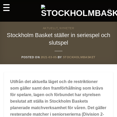
Skip
to
content
AKTUELLT
,
NYHETER
Stockholm Basket ställer in seriespel och
slutspel
POSTED ON
2021-03-05
BY
STOCKHOLMBASKET
Utifrån det aktuella läget och de restriktioner
som gäller samt den framförhållning som krävs
för spelare, lagen och förbundet har styrelsen
beslutat att ställa in Stockholm Baskets
planerade matchverksamhet för våren. Det gäller
resterande matcher i seniorserierna (Division 2-