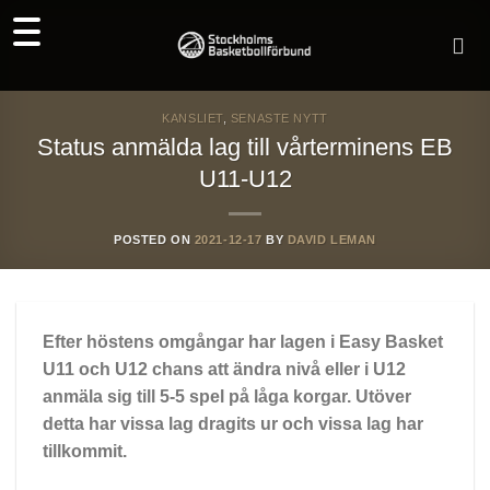
Skip
to
content
KANSLIET
,
SENASTE NYTT
Status anmälda lag till vårterminens EB
U11-U12
POSTED ON
2021-12-17
BY
DAVID LEMAN
Efter höstens omgångar har lagen i Easy Basket
U11 och U12 chans att ändra nivå eller i U12
anmäla sig till 5-5 spel på låga korgar. Utöver
detta har vissa lag dragits ur och vissa lag har
tillkommit.