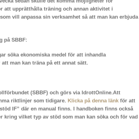
vecka sedan skulle det komma möjligheter för
 att upprätthålla träning och annan aktivitet i
m som vill anpassa sin verksamhet så att man kan erbjuda
ig på SBBF:
ar söka ekonomiska medel för att inhandla
att man kan träna på ett annat sätt.
llförbundet (SBBF) och görs via IdrottOnline.Att
mma riktlinjer som tidigare.
Klicka på denna länk
för att
stöd IF” där en manual finns. I handboken finns också
ner kring vilket typ av stöd som man kan söka och för vad