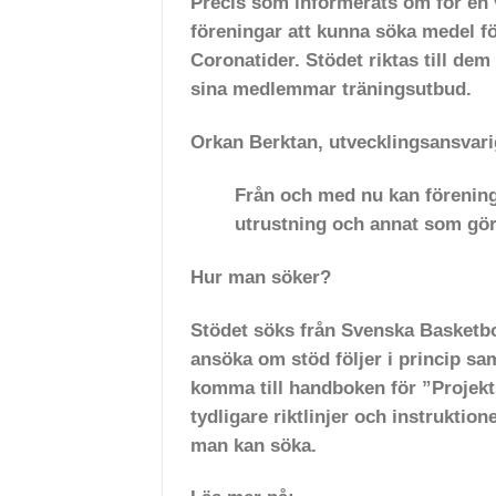
Precis som informerats om för en 
föreningar att kunna söka medel för
Coronatider. Stödet riktas till de
sina medlemmar träningsutbud.
Orkan Berktan, utvecklingsansvar
Från och med nu kan förening
utrustning och annat som gör 
Hur man söker?
Stödet söks från Svenska Basketbo
ansöka om stöd följer i princip sa
komma till handboken för ”Projekt
tydligare riktlinjer och instruktio
man kan söka.