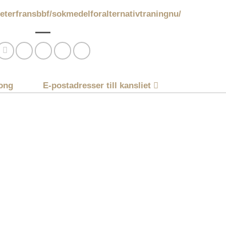
eterfransbbf/sokmedelforalternativtraningnu/
song
E-postadresser till kansliet